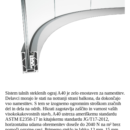
Sistem talnih steklenih ograj A40 je zelo enostaven za namestitev.
Delavci morajo le stati na notranji strani balkona, da dokončajo
vso namestitev. S tem se izognemo ogromnim stroškom zračnih
del in dela na odrih. Hkrati zagotavlja zaščito in varnost vaših
visokokakovostnih stavb, A40 ustreza ameriškemu standardu
ASTM E2358-17 in kitajskemu standardu JG/T17-2012,
horizontalna udarna obremenitev doseže do 2040 N na m² brez
pomoči ograjne cevi. Primerno steklo je lahko 12 mm, 15 mm