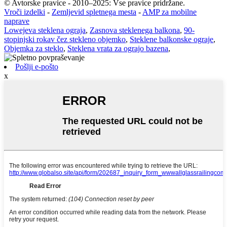
© Avtorske pravice - 2010–2025: Vse pravice pridržane.
Vroči izdelki
-
Zemljevid spletnega mesta
-
AMP za mobilne
naprave
Lowejeva steklena ograja
,
Zasnova steklenega balkona
,
90-
stopinjski rokav čez stekleno objemko
,
Steklene balkonske ograje
,
Objemka za steklo
,
Steklena vrata za ograjo bazena
,
Pošlji e-pošto
x