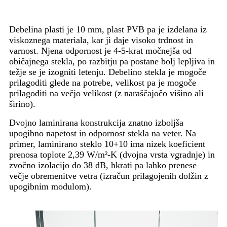
Debelina plasti je 10 mm, plast PVB pa je izdelana iz
viskoznega materiala, kar ji daje visoko trdnost in
varnost. Njena odpornost je 4-5-krat močnejša od
običajnega stekla, po razbitju pa postane bolj lepljiva in
težje se je izogniti letenju. Debelino stekla je mogoče
prilagoditi glede na potrebe, velikost pa je mogoče
prilagoditi na večjo velikost (z naraščajočo višino ali
širino).
Dvojno laminirana konstrukcija znatno izboljša
upogibno napetost in odpornost stekla na veter. Na
primer, laminirano steklo 10+10 ima nizek koeficient
prenosa toplote 2,39 W/m²-K (dvojna vrsta vgradnje) in
zvočno izolacijo do 38 dB, hkrati pa lahko prenese
večje obremenitve vetra (izračun prilagojenih dolžin z
upogibnim modulom).