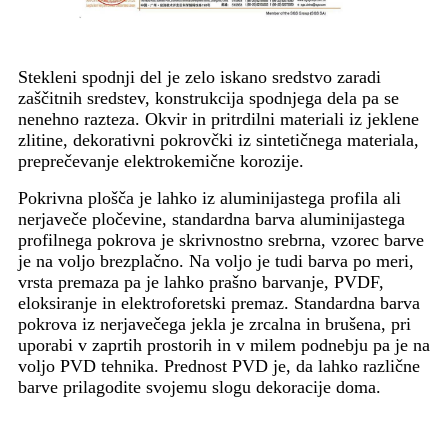
Stekleni spodnji del je zelo iskano sredstvo zaradi
zaščitnih sredstev, konstrukcija spodnjega dela pa se
nenehno razteza. Okvir in pritrdilni materiali iz jeklene
zlitine, dekorativni pokrovčki iz sintetičnega materiala,
preprečevanje elektrokemične korozije.
Pokrivna plošča je lahko iz aluminijastega profila ali
nerjaveče pločevine, standardna barva aluminijastega
profilnega pokrova je skrivnostno srebrna, vzorec barve
je na voljo brezplačno. Na voljo je tudi barva po meri,
vrsta premaza pa je lahko prašno barvanje, PVDF,
eloksiranje in elektroforetski premaz. Standardna barva
pokrova iz nerjavečega jekla je zrcalna in brušena, pri
uporabi v zaprtih prostorih in v milem podnebju pa je na
voljo PVD tehnika. Prednost PVD je, da lahko različne
barve prilagodite svojemu slogu dekoracije doma.