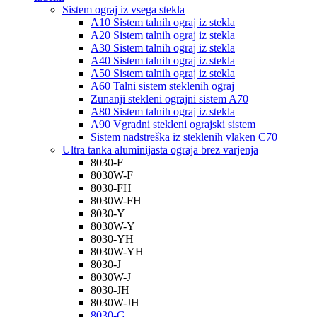
Sistem ograj iz vsega stekla
A10 Sistem talnih ograj iz stekla
A20 Sistem talnih ograj iz stekla
A30 Sistem talnih ograj iz stekla
A40 Sistem talnih ograj iz stekla
A50 Sistem talnih ograj iz stekla
A60 Talni sistem steklenih ograj
Zunanji stekleni ograjni sistem A70
A80 Sistem talnih ograj iz stekla
A90 Vgradni stekleni ograjski sistem
Sistem nadstreška iz steklenih vlaken C70
Ultra tanka aluminijasta ograja brez varjenja
8030-F
8030W-F
8030-FH
8030W-FH
8030-Y
8030W-Y
8030-YH
8030W-YH
8030-J
8030W-J
8030-JH
8030W-JH
8030-G