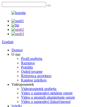
English
Domov
O nas
Profil podjetja
Razstava
Potrdilo
Ogled tovarne
Referenca projektov
Katalog izdelkov
Videoposnetek
Videoposnetek podjetja
Video o namestitvi steklene ograje
Video o montaži aluminijaste ograje
Video o namestitvi žaluzij/pergol
Izdelki