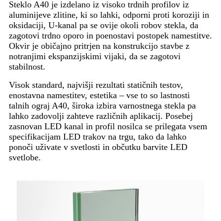
Steklo A40 je izdelano iz visoko trdnih profilov iz
aluminijeve zlitine, ki so lahki, odporni proti koroziji in
oksidaciji, U-kanal pa se ovije okoli robov stekla, da
zagotovi trdno oporo in poenostavi postopek namestitve.
Okvir je običajno pritrjen na konstrukcijo stavbe z
notranjimi ekspanzijskimi vijaki, da se zagotovi
stabilnost.
Visok standard, najvišji rezultati statičnih testov,
enostavna namestitev, estetika – vse to so lastnosti
talnih ograj A40, široka izbira varnostnega stekla pa
lahko zadovolji zahteve različnih aplikacij. Posebej
zasnovan LED kanal in profil nosilca se prilegata vsem
specifikacijam LED trakov na trgu, tako da lahko
ponoči uživate v svetlosti in občutku barvite LED
svetlobe.