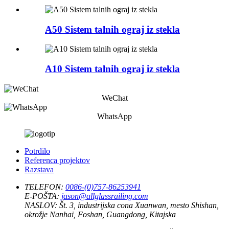
A50 Sistem talnih ograj iz stekla
A10 Sistem talnih ograj iz stekla
WeChat
WhatsApp
Potrdilo
Referenca projektov
Razstava
TELEFON:
0086-(0)757-86253941
E-POŠTA:
jason@allglassrailing.com
NASLOV:
Št. 3, industrijska cona Xuanwan, mesto Shishan,
okrožje Nanhai, Foshan, Guangdong, Kitajska