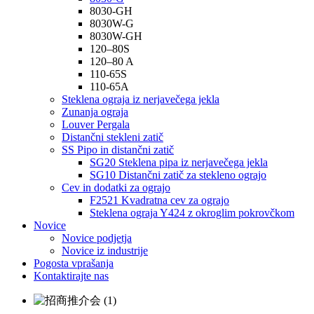
8030-GH
8030W-G
8030W-GH
120–80S
120–80 A
110-65S
110-65A
Steklena ograja iz nerjavečega jekla
Zunanja ograja
Louver Pergala
Distančni stekleni zatič
SS Pipo in distančni zatič
SG20 Steklena pipa iz nerjavečega jekla
SG10 Distančni zatič za stekleno ograjo
Cev in dodatki za ograjo
F2521 Kvadratna cev za ograjo
Steklena ograja Y424 z okroglim pokrovčkom
Novice
Novice podjetja
Novice iz industrije
Pogosta vprašanja
Kontaktirajte nas