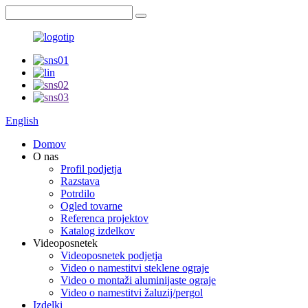
English
Domov
O nas
Profil podjetja
Razstava
Potrdilo
Ogled tovarne
Referenca projektov
Katalog izdelkov
Videoposnetek
Videoposnetek podjetja
Video o namestitvi steklene ograje
Video o montaži aluminijaste ograje
Video o namestitvi žaluzij/pergol
Izdelki