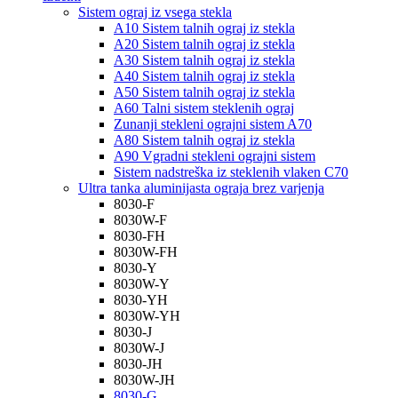
Sistem ograj iz vsega stekla
A10 Sistem talnih ograj iz stekla
A20 Sistem talnih ograj iz stekla
A30 Sistem talnih ograj iz stekla
A40 Sistem talnih ograj iz stekla
A50 Sistem talnih ograj iz stekla
A60 Talni sistem steklenih ograj
Zunanji stekleni ograjni sistem A70
A80 Sistem talnih ograj iz stekla
A90 Vgradni stekleni ograjni sistem
Sistem nadstreška iz steklenih vlaken C70
Ultra tanka aluminijasta ograja brez varjenja
8030-F
8030W-F
8030-FH
8030W-FH
8030-Y
8030W-Y
8030-YH
8030W-YH
8030-J
8030W-J
8030-JH
8030W-JH
8030-G