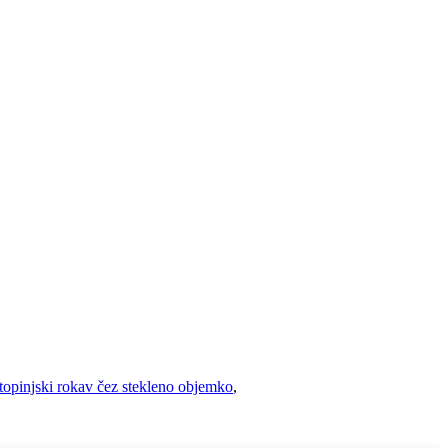
topinjski rokav čez stekleno objemko
,