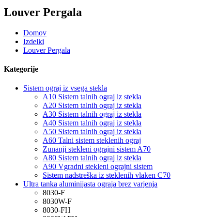
Louver Pergala
Domov
Izdelki
Louver Pergala
Kategorije
Sistem ograj iz vsega stekla
A10 Sistem talnih ograj iz stekla
A20 Sistem talnih ograj iz stekla
A30 Sistem talnih ograj iz stekla
A40 Sistem talnih ograj iz stekla
A50 Sistem talnih ograj iz stekla
A60 Talni sistem steklenih ograj
Zunanji stekleni ograjni sistem A70
A80 Sistem talnih ograj iz stekla
A90 Vgradni stekleni ograjni sistem
Sistem nadstreška iz steklenih vlaken C70
Ultra tanka aluminijasta ograja brez varjenja
8030-F
8030W-F
8030-FH