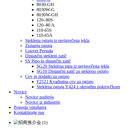
8030-GH
8030W-G
8030W-GH
120–80S
120–80 A
110-65S
110-65A
Steklena ograja iz nerjavečega jekla
Zunanja ograja
Louver Pergala
Distančni stekleni zatič
SS Pipo in distančni zatič
SG20 Steklena pipa iz nerjavečega jekla
SG10 Distančni zatič za stekleno ograjo
Cev in dodatki za ograjo
F2521 Kvadratna cev za ograjo
Steklena ograja Y424 z okroglim pokrovčkom
Novice
Novice podjetja
Novice iz industrije
Pogosta vprašanja
Kontaktirajte nas