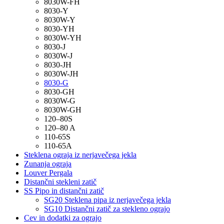
8030W-FH
8030-Y
8030W-Y
8030-YH
8030W-YH
8030-J
8030W-J
8030-JH
8030W-JH
8030-G
8030-GH
8030W-G
8030W-GH
120–80S
120–80 A
110-65S
110-65A
Steklena ograja iz nerjavečega jekla
Zunanja ograja
Louver Pergala
Distančni stekleni zatič
SS Pipo in distančni zatič
SG20 Steklena pipa iz nerjavečega jekla
SG10 Distančni zatič za stekleno ograjo
Cev in dodatki za ograjo