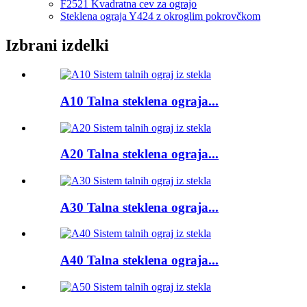
F2521 Kvadratna cev za ograjo
Steklena ograja Y424 z okroglim pokrovčkom
Izbrani izdelki
A10 Talna steklena ograja...
A20 Talna steklena ograja...
A30 Talna steklena ograja...
A40 Talna steklena ograja...