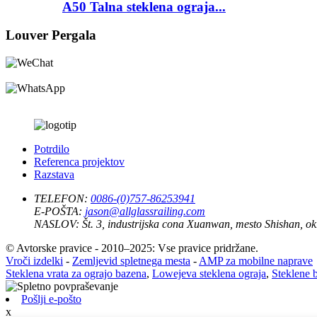
A50 Talna steklena ograja...
Louver Pergala
Potrdilo
Referenca projektov
Razstava
TELEFON:
0086-(0)757-86253941
E-POŠTA:
jason@allglassrailing.com
NASLOV:
Št. 3, industrijska cona Xuanwan, mesto Shishan, 
© Avtorske pravice - 2010–2025: Vse pravice pridržane.
Vroči izdelki
-
Zemljevid spletnega mesta
-
AMP za mobilne naprave
Steklena vrata za ograjo bazena
,
Lowejeva steklena ograja
,
Steklene 
Pošlji e-pošto
x