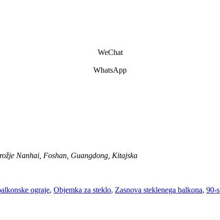
WeChat
WhatsApp
okrožje Nanhai, Foshan, Guangdong, Kitajska
balkonske ograje
,
Objemka za steklo
,
Zasnova steklenega balkona
,
90-s